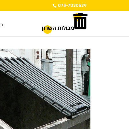
073-7020529
רא