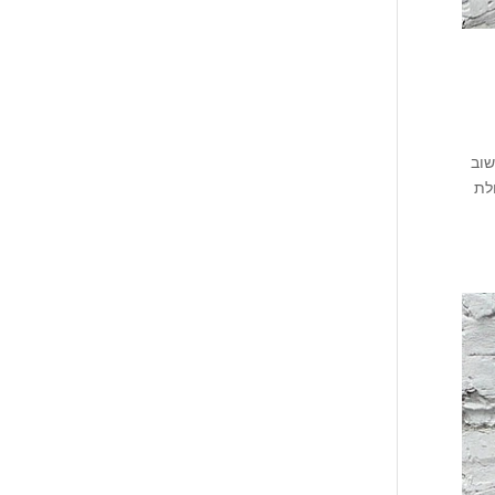
פסולת בישוב
לת