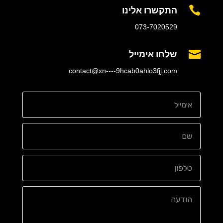
התקשרו אלינו

073-7020529
שלחו אימייל

contact@xn----9hcab0ahlo3fjj.com