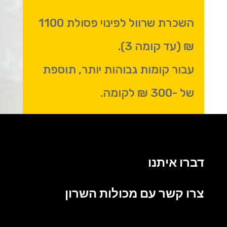
השכרת שרוול לפינוי פסולת 1100
₪ (עד קומה 3).
עבור קומות גבוהות יותר, תוספת
של -300 ₪ לקומה.
דברו איתנו
צרו קשר עם מכולות השרון