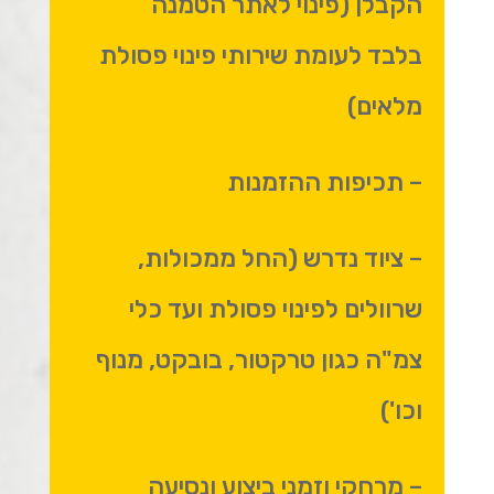
הקבלן (פינוי לאתר הטמנה
בלבד לעומת שירותי פינוי פסולת
מלאים)
– תכיפות ההזמנות
– ציוד נדרש (החל ממכולות,
שרוולים לפינוי פסולת ועד כלי
צמ"ה כגון טרקטור, בובקט, מנוף
וכו')
– מרחקי וזמני ביצוע ונסיעה