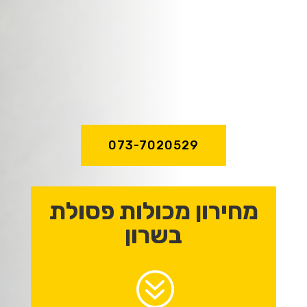
שירות מהיר ואדיב,
מקצועיות וניסיון
של מעל לעשור!
073-7020529
מחירון מכולות פסולת
בשרון
?