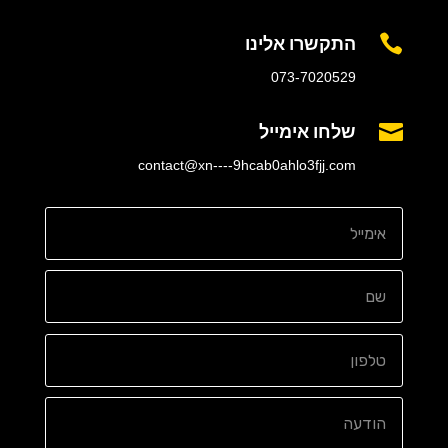
התקשרו אלינו

073-7020529
שלחו אימייל

contact@xn----9hcab0ahlo3fjj.com