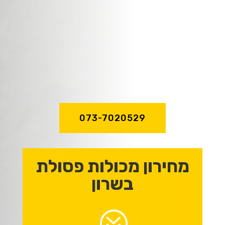
זמינות מיידית,
שירות מהיר ואדיב,
מקצועיות וניסיון
של מעל לעשור!
073-7020529
מחירון מכולות פסולת
בשרון
?