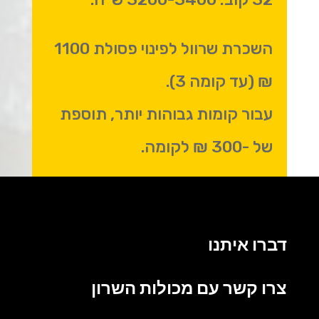
השכרת שרוול לפינוי פסולת 1100
₪ (עד קומה 3).
עבור קומות גבוהות יותר, תוספת
של -300 ₪ לקומה.
דברו איתנו
צרו קשר עם מכולות השרון