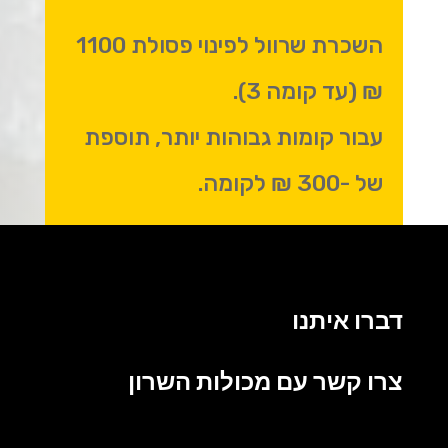
השכרת שרוול לפינוי פסולת 1100
₪ (עד קומה 3).
עבור קומות גבוהות יותר, תוספת
של -300 ₪ לקומה.
דברו איתנו
צרו קשר עם מכולות השרון