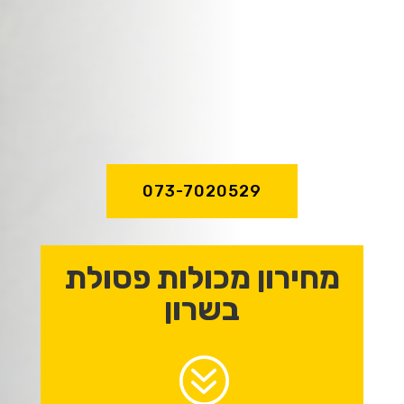
שירות מהיר ואדיב,
מקצועיות וניסיון
של מעל לעשור!
073-7020529
מחירון מכולות פסולת
בשרון
?