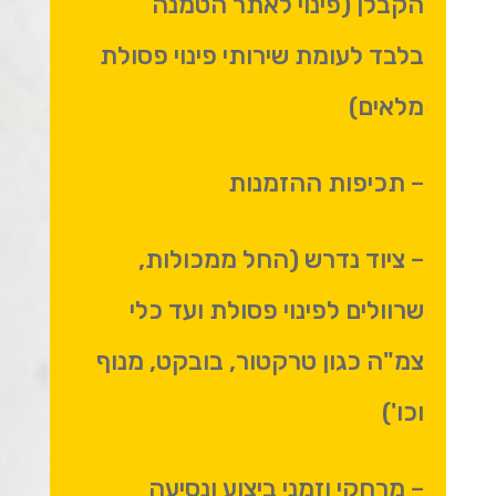
הקבלן (פינוי לאתר הטמנה
בלבד לעומת שירותי פינוי פסולת
מלאים)
– תכיפות ההזמנות
– ציוד נדרש (החל ממכולות,
שרוולים לפינוי פסולת ועד כלי
צמ"ה כגון טרקטור, בובקט, מנוף
וכו')
– מרחקי וזמני ביצוע ונסיעה