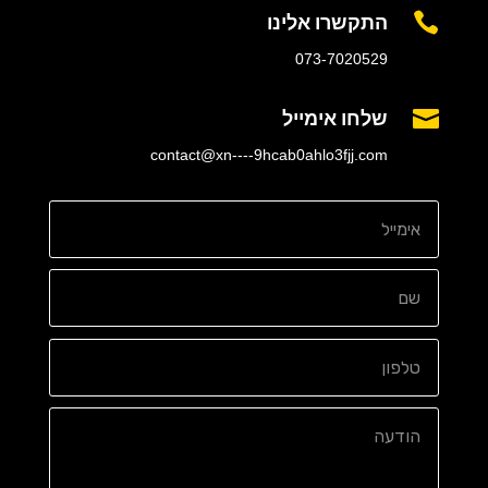
התקשרו אלינו

073-7020529
שלחו אימייל

contact@xn----9hcab0ahlo3fjj.com