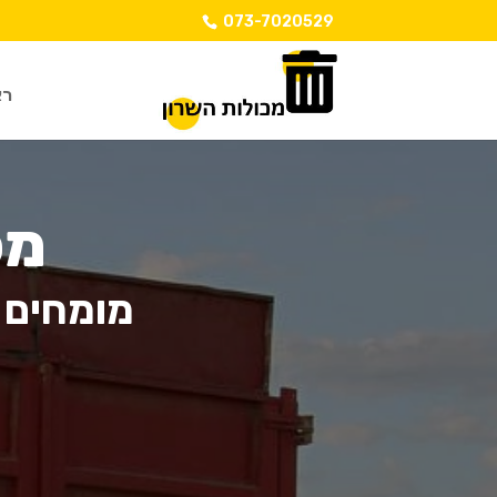
073-7020529
רא
מכ
מומחים 