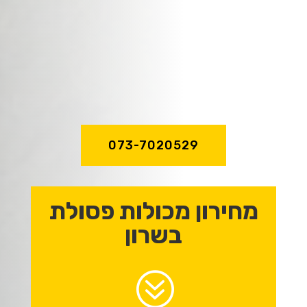
שירות מהיר ואדיב,
מקצועיות וניסיון
של מעל לעשור!
073-7020529
מחירון מכולות פסולת
בשרון
?