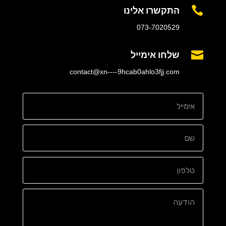
התקשרו אלינו

073-7020529
שלחו אימייל

contact@xn----9hcab0ahlo3fjj.com