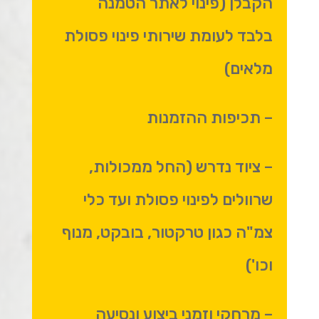
הקבלן (פינוי לאתר הטמנה
בלבד לעומת שירותי פינוי פסולת
מלאים)
– תכיפות ההזמנות
– ציוד נדרש (החל ממכולות,
שרוולים לפינוי פסולת ועד כלי
צמ"ה כגון טרקטור, בובקט, מנוף
וכו')
– מרחקי וזמני ביצוע ונסיעה