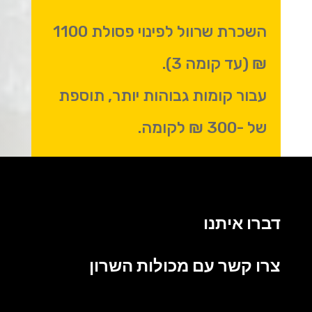
השכרת שרוול לפינוי פסולת 1100
₪ (עד קומה 3).
עבור קומות גבוהות יותר, תוספת
של -300 ₪ לקומה.
דברו איתנו
צרו קשר עם מכולות השרון