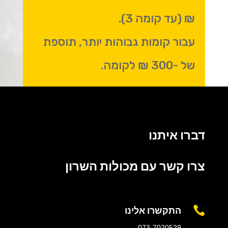
₪ (עד קומה 3).
עבור קומות גבוהות יותר, תוספת
של -300 ₪ לקומה.
דברו איתנו
צרו קשר עם מכולות השרון
התקשרו אלינו

073-7020529