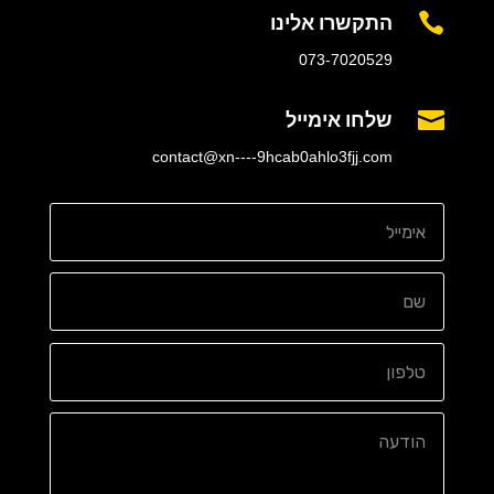
התקשרו אלינו

073-7020529
שלחו אימייל

contact@xn----9hcab0ahlo3fjj.com