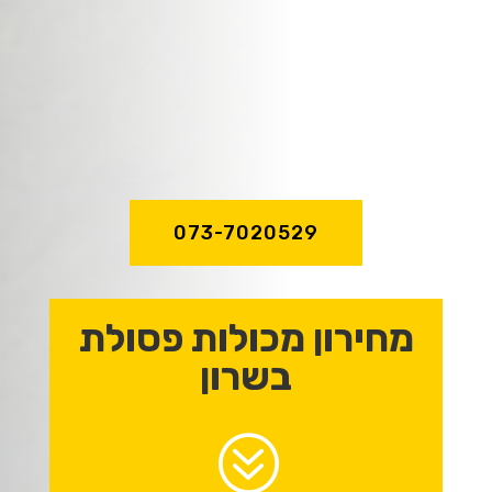
שירות מהיר ואדיב,
מקצועיות וניסיון
של מעל לעשור!
073-7020529
מחירון מכולות פסולת
בשרון
?