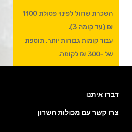
השכרת שרוול לפינוי פסולת 1100
₪ (עד קומה 3).
עבור קומות גבוהות יותר, תוספת
של -300 ₪ לקומה.
דברו איתנו
צרו קשר עם מכולות השרון