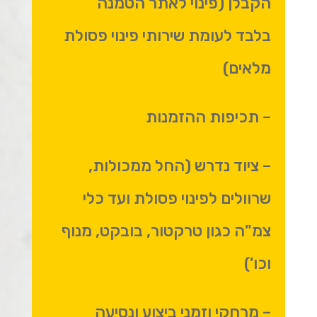
הקבלן (פינוי לאתר הטמנה
בלבד לעומת שירותי פינוי פסולת
מלאים)
– תכיפות ההזמנות
– ציוד נדרש (החל ממכולות,
שרוולים לפינוי פסולת ועד כלי
צמ"ה כגון טרקטור, בובקט, מנוף
וכו')
– מרחקי וזמני ביצוע ונסיעה