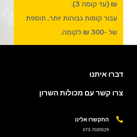
₪ (עד קומה 3).
עבור קומות גבוהות יותר, תוספת
של -300 ₪ לקומה.
דברו איתנו
צרו קשר עם מכולות השרון
התקשרו אלינו

073-7020529