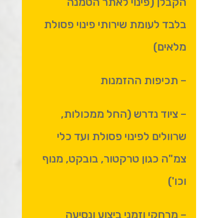
הקבלן (פינוי לאתר הטמנה
בלבד לעומת שירותי פינוי פסולת
מלאים)
– תכיפות ההזמנות
– ציוד נדרש (החל ממכולות,
שרוולים לפינוי פסולת ועד כלי
צמ"ה כגון טרקטור, בובקט, מנוף
וכו')
– מרחקי וזמני ביצוע ונסיעה