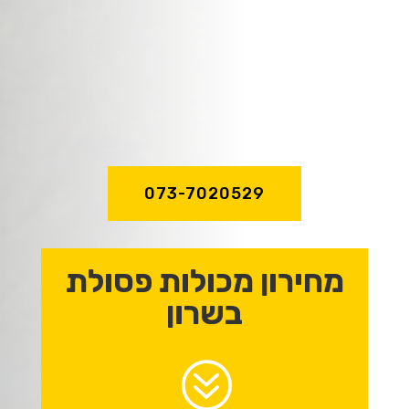
שירות מהיר ואדיב,
מקצועיות וניסיון
של מעל לעשור!
073-7020529
מחירון מכולות פסולת
בשרון
?