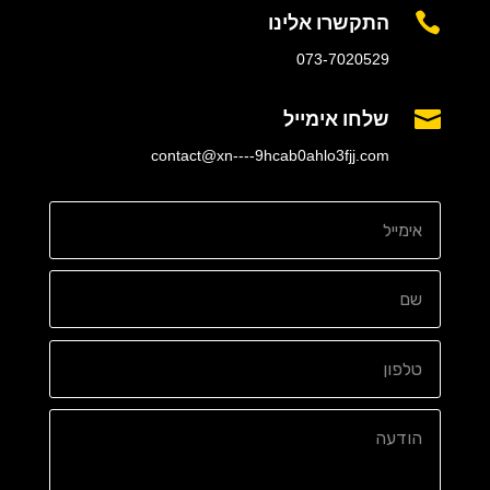
התקשרו אלינו

073-7020529
שלחו אימייל

contact@xn----9hcab0ahlo3fjj.com