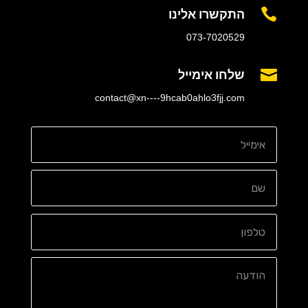
התקשרו אלינו

073-7020529
שלחו אימייל

contact@xn----9hcab0ahlo3fjj.com