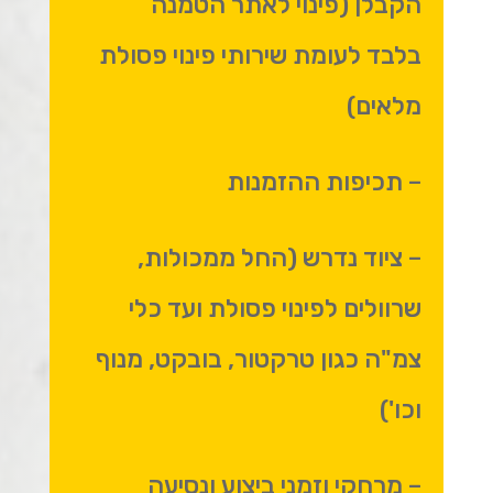
הקבלן (פינוי לאתר הטמנה
בלבד לעומת שירותי פינוי פסולת
מלאים)
– תכיפות ההזמנות
– ציוד נדרש (החל ממכולות,
שרוולים לפינוי פסולת ועד כלי
צמ"ה כגון טרקטור, בובקט, מנוף
וכו')
– מרחקי וזמני ביצוע ונסיעה