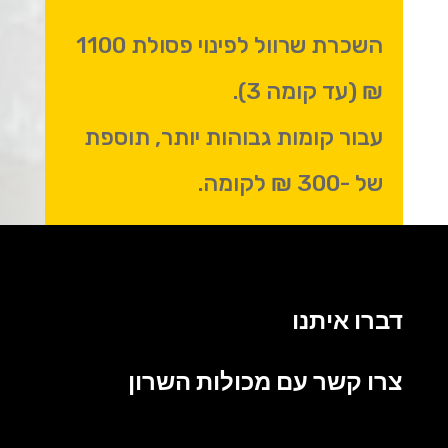
השכרת שרוול לפינוי פסולת 1100
₪ (עד קומה 3).
עבור קומות גבוהות יותר, תוספת
של -300 ₪ לקומה.
דברו איתנו
צרו קשר עם מכולות השרון