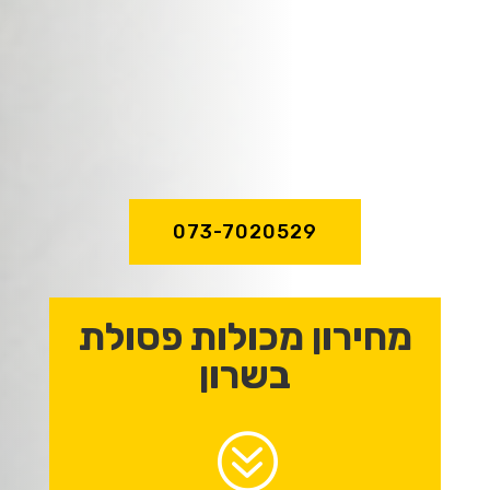
שירות מהיר ואדיב,
מקצועיות וניסיון
של מעל לעשור!
073-7020529
מחירון מכולות פסולת
בשרון
?