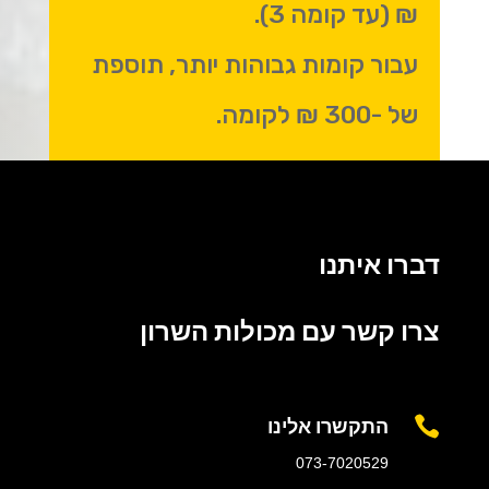
₪ (עד קומה 3).
עבור קומות גבוהות יותר, תוספת
של -300 ₪ לקומה.
דברו איתנו
צרו קשר עם מכולות השרון
התקשרו אלינו

073-7020529