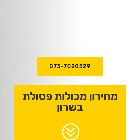
שירות מהיר ואדיב,
מקצועיות וניסיון
של מעל לעשור!
073-7020529
מחירון מכולות פסולת
בשרון
?