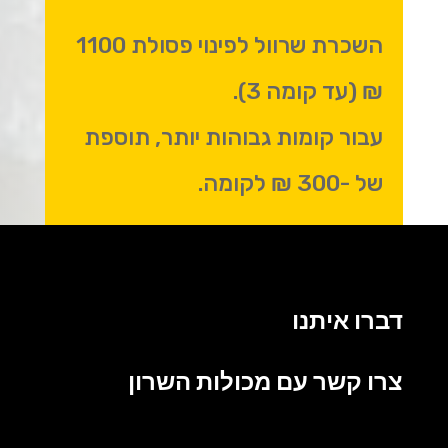
השכרת שרוול לפינוי פסולת 1100
₪ (עד קומה 3).
עבור קומות גבוהות יותר, תוספת
של -300 ₪ לקומה.
דברו איתנו
צרו קשר עם מכולות השרון