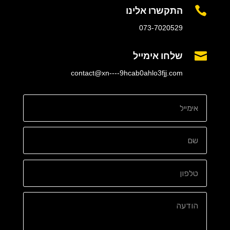
התקשרו אלינו

073-7020529
שלחו אימייל

contact@xn----9hcab0ahlo3fjj.com