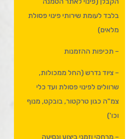
הקבלן (פינוי לאתר הטמנה
בלבד לעומת שירותי פינוי פסולת
מלאים)
– תכיפות ההזמנות
– ציוד נדרש (החל ממכולות,
שרוולים לפינוי פסולת ועד כלי
צמ"ה כגון טרקטור, בובקט, מנוף
וכו')
– מרחקי וזמני ביצוע ונסיעה