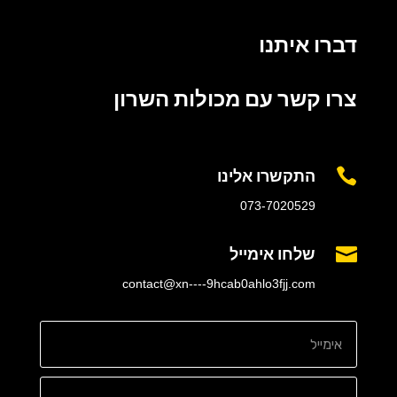
דברו איתנו
צרו קשר עם מכולות השרון
התקשרו אלינו

073-7020529
שלחו אימייל

contact@xn----9hcab0ahlo3fjj.com