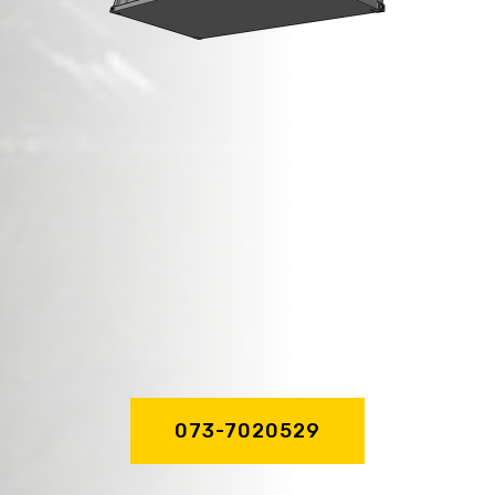
מכולות פסולת בניין
ב
גבעתיים
!
זמינות מיידית,
שירות מהיר ואדיב,
מקצועיות וניסיון
של מעל לעשור!
073-7020529