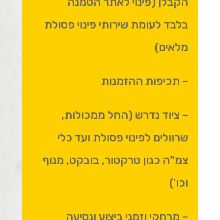
הקבלן (פינוי לאתר הטמנה
בלבד לעומת שירותי פינוי פסולת
מלאים)
– תכיפות ההזמנות
– ציוד נדרש (החל ממכולות,
שרוולים לפינוי פסולת ועד כלי
צמ"ה כגון טרקטור, בובקט, מנוף
וכו')
– מרחקי וזמני ביצוע ונסיעה