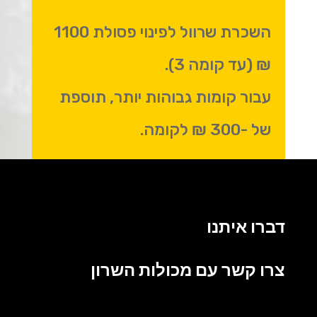
השכרת שרוול לפינוי פסולת 1100
₪ (עד קומה 3).
עבור קומות גבוהות יותר, תוספת
של -300 ₪ לקומה.
דברו איתנו
צרו קשר עם מכולות השרון