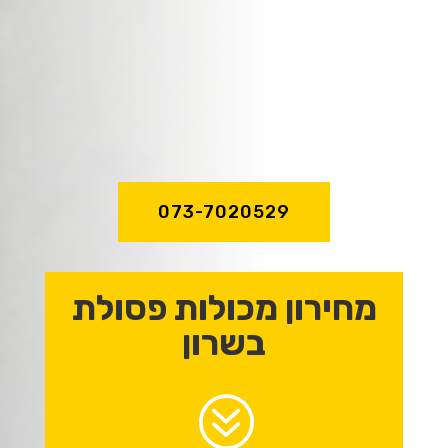
שירות מהיר ואדיב,
מקצועיות וניסיון
של מעל לעשור!
073-7020529
מחירון מכולות פסולת
בשרון
?