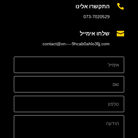
התקשרו אלינו

073-7020529
שלחו אימייל

contact@xn----9hcab0ahlo3fjj.com