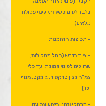
הקבלן (פינוי לאתר הטמנה
בלבד לעומת שירותי פינוי פסולת
מלאים)
– תכיפות ההזמנות
– ציוד נדרש (החל ממכולות,
שרוולים לפינוי פסולת ועד כלי
צמ"ה כגון טרקטור, בובקט, מנוף
וכו')
– מרחקי וזמני ביצוע ונסיעה