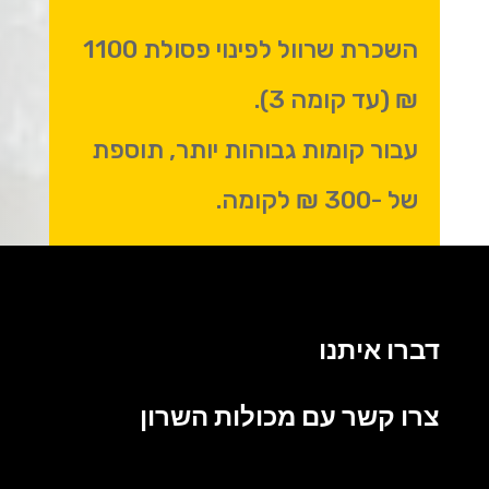
השכרת שרוול לפינוי פסולת 1100
₪ (עד קומה 3).
עבור קומות גבוהות יותר, תוספת
של -300 ₪ לקומה.
דברו איתנו
צרו קשר עם מכולות השרון