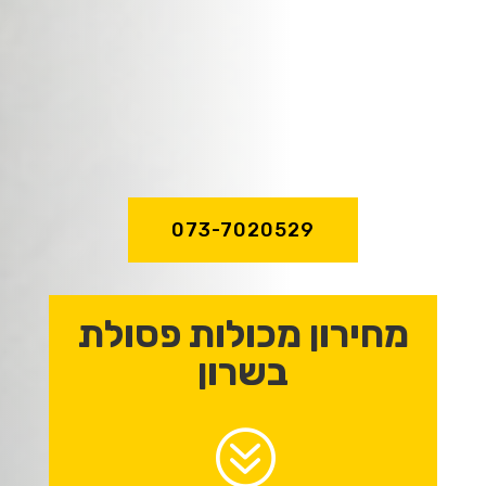
שירות מהיר ואדיב,
מקצועיות וניסיון
של מעל לעשור!
073-7020529
מחירון מכולות פסולת
בשרון
?