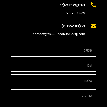
התקשרו אלינו

073-7020529
שלחו אימייל

contact@xn----9hcab0ahlo3fjj.com